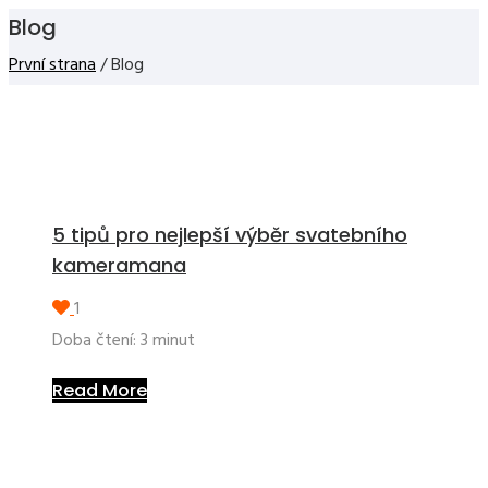
Blog
První strana
/ Blog
5 tipů pro nejlepší výběr svatebního
kameramana
1
Doba čtení:
3
minut
Read More