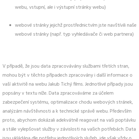
webu, vstupní, ale i výstupní stránky webu)
webové stránky jejichž prostřednictvím jste navštívili naše
webové stránky (např. typ vyhledávače či web partnera)
V případě, že jsou data zpracovávány službami třetích stran,
mohou být v těchto případech zpracovány i další informace o
vaší aktivitě na webu Jakub Tichý films. Jednotlivé případy jsou
popsány v textu níže. Data zpracováváme za účelem
zabezpečení systému, optimalizace chodu webových stránek,
analýzám návštěvnosti a k technické správě webu. Především
proto, abychom dokázali adekvátně reagovat na vaši poptávku
a stále vylepšovat služby v závislosti na vašich potřebách. Data
jsou ukládána dle potřeby jednotlivých služeb, jde však vždy o