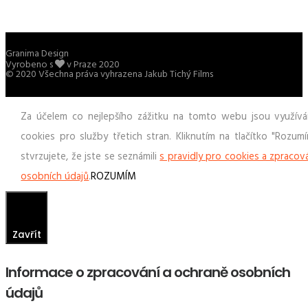
Granima Design
Vyrobeno s
v Praze 2020
© 2020 Všechna práva vyhrazena Jakub Tichý Films
Za účelem co nejlepšího zážitku na tomto webu jsou využívá
cookies pro služby třetich stran. Kliknutím na tlačítko "Rozum
stvrzujete, že jste se seznámili
s pravidly pro cookies a zpracov
osobních údajů
.
ROZUMÍM
Zavřít
Informace o zpracování a ochraně osobních
údajů